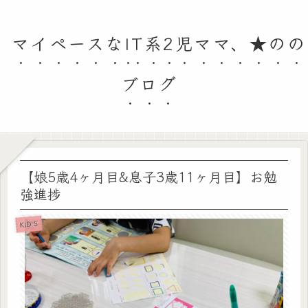
マイペースなIT系2児ママ、★のの
ブログ
【娘5歳4ヶ月目&息子3歳11ヶ月目】お勉
強進捗
KID'S