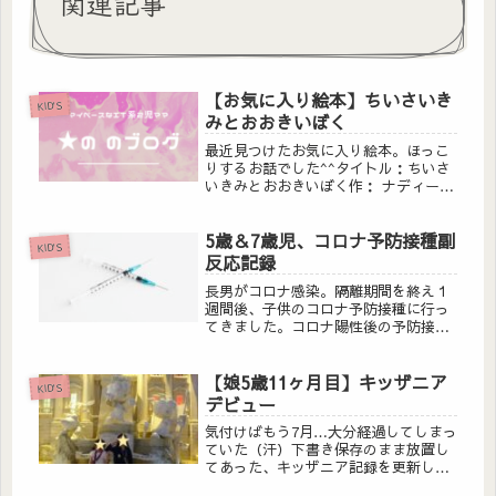
関連記事
【お気に入り絵本】ちいさいき
KID'S
みとおおきいぼく
最近見つけたお気に入り絵本。ほっこ
りするお話でした^^タイトル：ちいさ
いきみとおおきいぼく作： ナディー
ヌ・ブルン・コスム絵：オリヴィエ・
タレック訳： 礒 みゆき出版社： ポプ
5歳＆7歳児、コロナ予防接種副
ラ社 (2013/11/6)
KID'S
反応記録
長男がコロナ感染。隔離期間を終え１
週間後、子供のコロナ予防接種に行っ
てきました。コロナ陽性後の予防接
種、必要あるの？集団接種会場で初め
の問診では、まだ感染直後は抗体が高
【娘5歳11ヶ月目】キッザニア
い状態なので予防接種しなくていいか
KID'S
もね！と言われてほっ。小児科の先生
デビュー
もい...
気付けばもう7月…大分経過してしまっ
ていた（汗）下書き保存のまま放置し
てあった、キッザニア記録を更新した
いと思います↓↓↓3月上旬、お誕生日