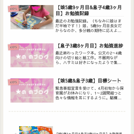
プレゼントとして『キッザニア
【娘5歳9ヶ月目&息子4歳3ヶ月
（KidZania）東京』デビューして来ま
KID'S
した。ラッキーな事にたまたま、...
目】お勉強記録
最近のお勉強記録。（ちなみに娘はま
だ半袖です！）娘、5歳9ヶ月目長女だ
からなのか、多分親の期待に応えよう
と？頑張って取り組んでます。（1日目
標20分）教材こどもチャレンジ（総合
【息子3歳8ヶ月目】お勉強進捗
コース）とポピーを併用して頑張って
KID'S
ます。どちらかと言うとポピーの...
最近終わったワーク本。公文の2～4歳
向けの切り絵と紙工作。不器用なが
ら、ハサミは好きになったようで集中
して楽しんでる様子。ワーク本売り切
れが多くて紙工作続編は買えず、3～5
歳向けの切り絵は買えました。これか
【娘5歳&息子3歳】目標シート
ら挑戦予定。最近追加したのはこの
KID'S
シ...
緊急事態宣言を受けて、4月初旬から保
育園がお休みになり、1～2週間経つと
色々な情報を耳にするように。結構一
杯一杯な中、焦りました～我が家、
Amazonプライム見放題！何もやって
ない～汗気休めで？Kid’s用、目標シ
ート作りました。なんと報酬...
【娘5歳3ヶ月目&息子3歳10ヶ月目】お勉強進