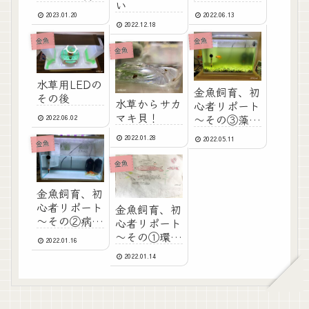
い
2023.01.20
2022.06.13
2022.12.18
金魚
金魚
金魚
水草用LEDの
金魚飼育、初
その後
水草からサカ
心者リポート
マキ貝！
～その③藻の
2022.06.02
大量発生～
2022.01.28
2022.05.11
金魚
金魚
金魚飼育、初
心者リポート
金魚飼育、初
～その②病気
心者リポート
パニック～
～その①環境
2022.01.16
改善編～
2022.01.14