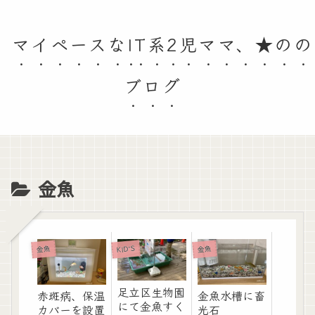
マイペースなIT系2児ママ、★のの
ブログ
金魚
KID'S
金魚
金魚
足立区生物園
赤斑病、保温
金魚水槽に畜
にて金魚すく
カバーを設置
光石