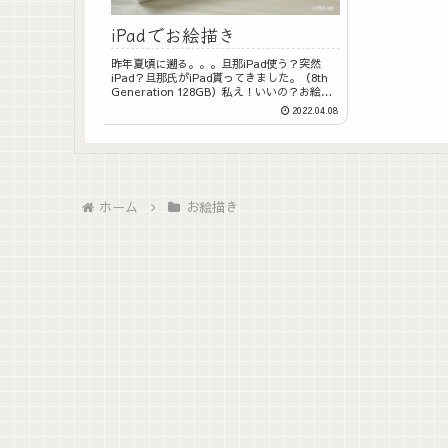
iPadでお絵描き
昨年夏頃に遡る。。。旦那iPad使う？突然
iPad？旦那氏がiPad貰ってきました。（8th
Generation 128GB）私え！いいの？お絵か
きしてみたいなぁと前々から思ってはいたの
2022.04.08
よ～当時、価格を調べると定価5万くらい！有
難く頂戴...
ホーム
お絵描き