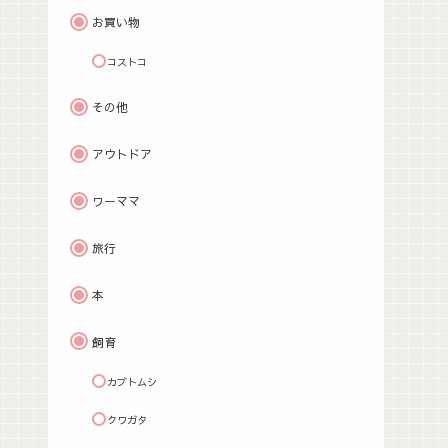
お買い物
コストコ
その他
アウトドア
ワーママ
旅行
本
飼育
カブトムシ
クワガタ