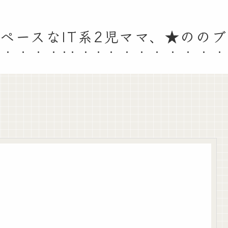
ペースなIT系2児ママ、★のの