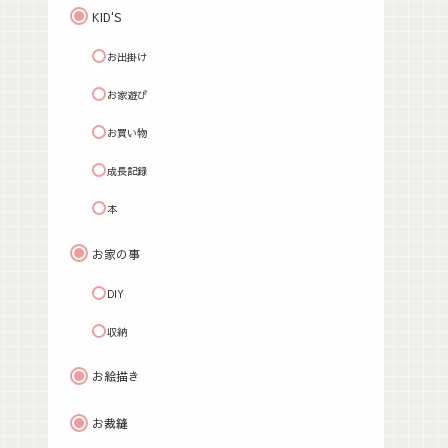
KID'S
お出掛け
お家遊び
お買い物
成長記録
本
お家の事
DIY
収納
お絵描き
お裁縫